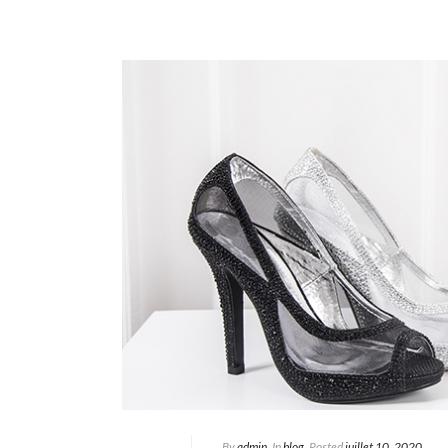
By
admin
In
blog
Posted
juillet 10, 2020