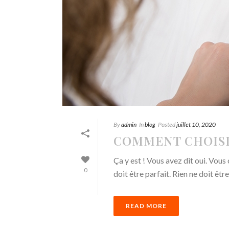
By
admin
In
blog
Posted
juillet 10, 2020
COMMENT CHOISI
Ça y est ! Vous avez dit oui. Vou
0
doit être parfait. Rien ne doit être
READ MORE