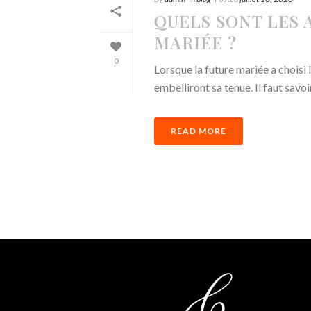
QUELS SONT LES 
MARIÉE ?
0
Lorsque la future mariée a choisi l
embelliront sa tenue. Il faut savoi
READ MORE